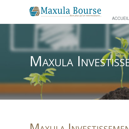
ACCUEI
Aller
au
contenu
principal
Maxula Investis
Maxula Investisseme