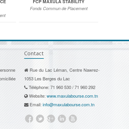
NCE
FCP MAXULA STABILITY
FCP MA
Fonds Commun de Placement
ent
Fonds C
Contact
personne
Rue du Lac Léman, Centre Nawrez-
omiciliée
1053 Les Berges du Lac
Téléphone: 71 960 530 / 71 960 292
Website:
www.maxulabourse.com.tn
Email:
info@maxulabourse.com.tn