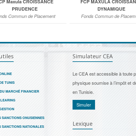
CP Maxula CROISSANCE
FCP MAXULA CROISSA
PRUDENCE
DYNAMIQUE
nds Commun de Placement
Fonds Commun de Placem
utiles
Simulateur CEA
Le CEA est accessible à toute 
ONLINE
physique soumise à l’impôt et d
DE TUNIS
en Tunisie.
 DU MARCHÉ FINANCIER
CLEARING
Simuler
GESTION
S SANCTIONS ONUSIENNES
Lexique
S SANCTIONS NATIONALES