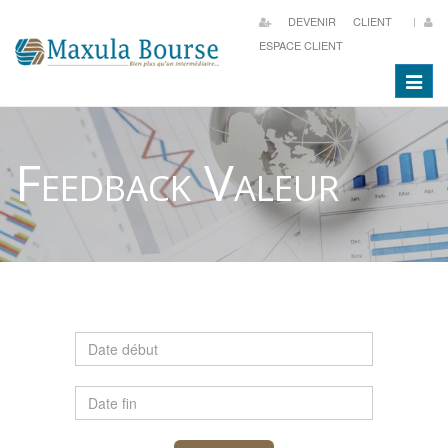
Aller
DEVENIR CLIENT
au
ESPACE CLIENT
contenu
Toggle
principal
naviga
Feedback Valeur