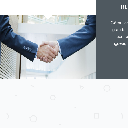
RE
Gérer l’a
grande r
confié
rigueur,