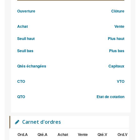
Ouverture
Clôture
Achat
Vente
Seuil haut
Plus haut
Seuil bas
Plus bas
Qtés échangées
Capitaux
CTO
VTO
QTO
Etat de cotation
Carnet d'ordres
Ord.A
Qté.A
Achat
Vente
Qté.V
Ord.V