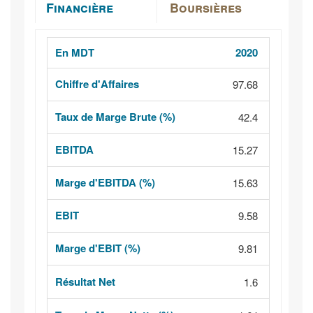
Financière
Boursières
En MDT
2020
2021
Nombre d’actions
Chiffre d'Affaires
97.68
94.97
Valeur Nominale
Taux de Marge Brute (%)
42.4
42.47
Capitalisation Boursière
EBITDA
15.27
13.87
Bénéfice Par Action
Marge d'EBITDA (%)
15.63
14.6
PER (x)
EBIT
9.58
NaN
6.91
PBK (x)
Marge d'EBIT (%)
9.81
NaN
7.27
Participation étrangère (%)
Résultat Net
1.6
1.53