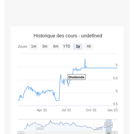
Historique des cours - undefined
1m
3m
6m
YTD
1y
All
Zoom
6
Dividende
5.5
5
4.5
Apr '22
Jul '22
Oct '22
Jan '23
2010
2020