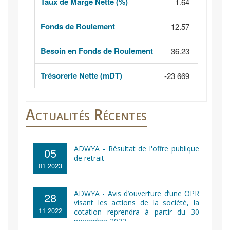
Dividendes
Taux de Marge Nette (%)
1.64
1.61
Div. Yield (%)
Fonds de Roulement
12.57
10.16
Payout (%)
Besoin en Fonds de Roulement
36.23
NaN
48.49
Flottant (%)
Trésorerie Nette (mDT)
-23 669
-38 330
Actualités Récentes
ADWYA - Résultat de l'offre publique
05
de retrait
01 2023
ADWYA - Avis d’ouverture d’une OPR
28
visant les actions de la société, la
11 2022
cotation reprendra à partir du 30
novembre 2022 ,